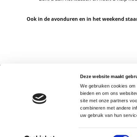
Ook in de avonduren en in het weekend staan
Deze website maakt gebru
Bereikbaa
Kling.nl
Dagelijks, 
We gebruiken cookies om c
06 - 51 33 51 68
bieden en om ons websitev
pmkschl@gmail.com
Van 10:00 u
site met onze partners vo
KvK: 27218927
Privacyverklaring
combineren met andere inf
uw gebruik van hun servic
Kling.nl is van 10:00 uur tot 20:00 uur beschikbaar.
Toestemmingsselectie