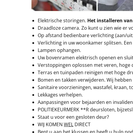
Elektrische storingen.
Het installeren van
Draadloze camera. Zo kunt u zien wie er v
Op afstand bedienbare verlichting (aan/ui
Verlichting in uw woonkamer splitsen. Een 
Lampen ophangen.
Uw bovenramen elektrisch openen en slui
Verstoppingen oplossen met veren, hoge 
Terras en tuinpaden reinigen met hoge dru
Bomen en takken verwijderen. Wij hebben 
Sanitaire voorzieningen, wastafel, kraan, to
Lekkages verhelpen.
Aanpassingen voor bejaarden en invaliden,
POLITIEKEURMERK **R deursloten, bijzetsl
Staat u voor een gesloten deur?
WIJ KOMEN
WEL
DIRECT
Bent u aan het klussen en heeft u hulp nod