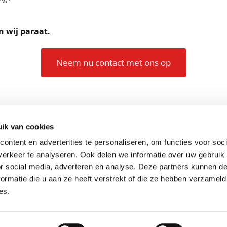
 wij paraat.
Neem nu contact met ons op
ik van cookies
r:
Direct pinnen bij 
ook in het weekend.
Bij ons kunt u contan
ontent en advertenties te personaliseren, om functies voor soci
bedrag betaald. Geen 
erkeer te analyseren. Ook delen we informatie over uw gebruik
ur tot 20:00 uur zijn wij beschikbaar.
U kunt bij onze monte
or social media, adverteren en analyse. Deze partners kunnen 
ormatie die u aan ze heeft verstrekt of die ze hebben verzameld
es.