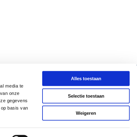
onze monteur
Alles toestaan
t betalen of pinnen. Ter plekke wordt het afgesproken
al media te
contant geld in huis? Bij Kling geen probleem.
 van onze
urs altijd pinnen.
Selectie toestaan
deze gegevens
 op basis van
Weigeren